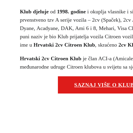
Klub djeluje
od
1998. godine
i okuplja vlasnike i 
prvenstveno tzv A serije vozila – 2cv (Spaček), 2c
Dyane, Acadyane, DAK, Ami 6 i 8, Mehari, Visa Cl
puni naziv je bio Klub prijatelja vozila Citroen voz
ime u
Hrvatski 2cv Citroen Klub
, skraćeno
2cv K
Hrvatski 2cv Citroen Klub
je član ACI-a (Amicale 
međunarodne udruge Citroen klubova u svijetu sa sj
SAZNAJ VIŠE O KLU