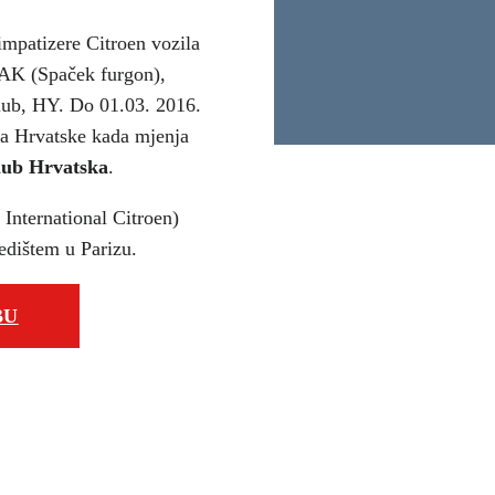
simpatizere Citroen vozila
v AK (Spaček furgon),
ub, HY. Do 01.03. 2016.
ila Hrvatske kada mjenja
lub Hrvatska
.
International Citroen)
edištem u Parizu.
BU