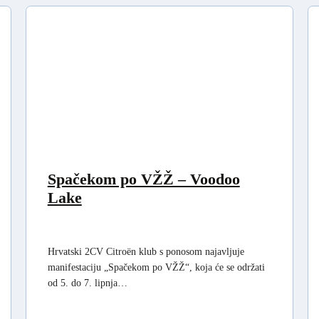
Spačekom po VŽŽ – Voodoo
Lake
Hrvatski 2CV Citroën klub s ponosom najavljuje
manifestaciju „Spačekom po VŽŽ“, koja će se održati
od 5. do 7. lipnja…