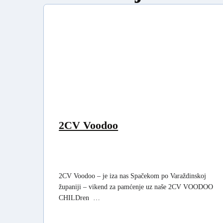
2CV Voodoo
2CV Voodoo – je iza nas Spačekom po Varaždinskoj
županiji – vikend za pamćenje uz naše 2CV VOODOO
CHILDren …