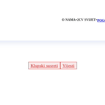
O NAMA
2CV SVIJET
POG
vezuju EU od 02. do 05. l
Klupski susreti
Vijesti