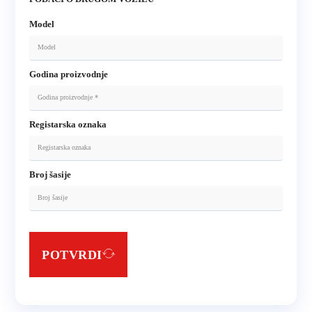
Model
Godina proizvodnje
Registarska oznaka
Broj šasije
POTVRDI