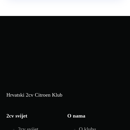
Hrvatski 2cv Citroen Klub
2cv svijet
O nama
2cv svijet
O klubu