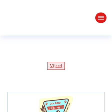
Agenda Winnetou 2cv Raid-
a
Vijesti