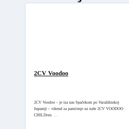
2CV Voodoo
2CV Voodoo – je iza nas Spačekom po Varaždinskoj
županiji – vikend za pamćenje uz naše 2CV VOODOO
CHILDren …