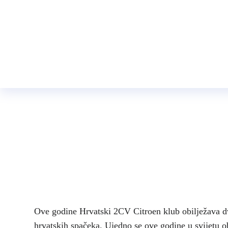
25 god
Ove godine Hrvatski 2CV Citroen klub obilježava d
hrvatskih spačeka. Ujedno se ove godine u svijetu 