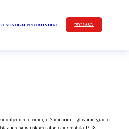
PRIJAVA
ODNOSTI
GALERIJE
KONTAKT
n kluba
iku obljetnicu u rujnu, u Samoboru – glavnom gradu
dstavljen na pariškom salonu automobila 1948.