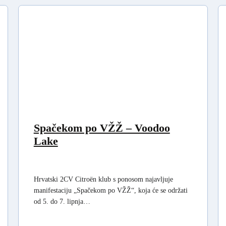
Spačekom po VŽŽ – Voodoo
Lake
Hrvatski 2CV Citroën klub s ponosom najavljuje
manifestaciju „Spačekom po VŽŽ“, koja će se održati
od 5. do 7. lipnja…