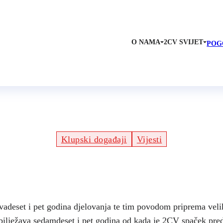
O NAMA
2CV SVIJET
POG
ina Hrvatskog 2CV Citroe
Klupski događaji
Vijesti
vadeset i pet godina djelovanja te tim povodom priprema vel
obilježava sedamdeset i pet godina od kada je 2CV spaček pre