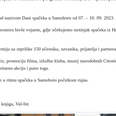
 pod nazivom Dani spačeka u Samoboru od 07. – 10. 09. 2023.
 prostoru bivše vojarne, gdje očekujemo stotinjak spačeka iz 
ju za otprilike 150 učesnika, uzvanika, prijatelja i partnera
iz, promociju filma, izložbu kluba, muzej starodobnih Citroёn
itarnu akciju i puno toga.
je u ritmu spačeka u Samoboru početkom rujna.
knjiga, Val-Int.