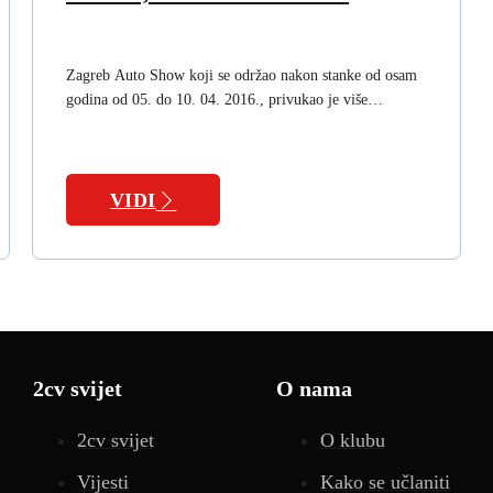
Zagreb Auto Show koji se održao nakon stanke od osam
godina od 05. do 10. 04. 2016., privukao je više…
VIDI
2cv svijet
O nama
2cv svijet
O klubu
Vijesti
Kako se učlaniti