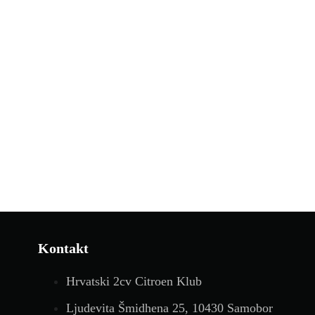
Kontakt
Hrvatski 2cv Citroen Klub
Ljudevita Šmidhena 25, 10430 Samobor