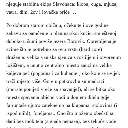
njeguje stabilna ekipa Slavonaca: klopa, cuga, mjuza,
vatra, dim, 2cv i lovačke priče …
Po dobrom starom običaju, očekujte i ove godine
zabavu za pamćenje u planinarskoj kućici smještenoj
duboko u šumi poviše jezera Borovik. Opremljena je
svime što je potrebno za ovu vrstu (hard core)
druženja: velika vanjska sjenica s roštiljem i otvorenim
ložištem, a unutra centralno mjesto zauzima velika
kaljeva peć (pogodna i za kuhanje!) oko koje se uvijek
traži mjesto više. Gore u potkrovlju su madraci
(morate ponijeti vreće za spavanje!), ali se bitka oko
mjesta spavanja obično vodi u donjem dijelu gdje
fajruntaše ujutro zateknemo na klupama, stolovima (i
ispod njih!), foteljama.. Ono što možemo obećati su
dani bez mobitela (signala nemaaa), bez tekuće vode