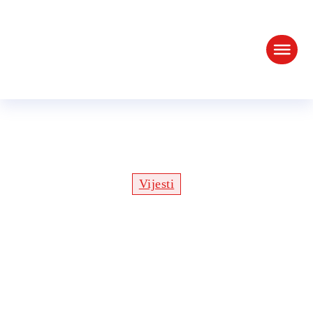
16. Tradicionalno druženje
BOROVIK 2024
Vijesti