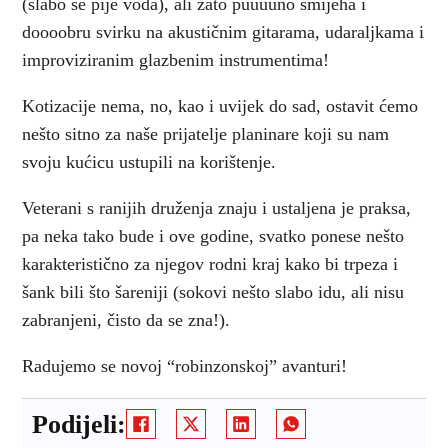
(slabo se pije voda), ali zato puuuuno smijeha i
doooobru svirku na akustičnim gitarama, udaraljkama i
improviziranim glazbenim instrumentima!
Kotizacije nema, no, kao i uvijek do sad, ostavit ćemo
nešto sitno za naše prijatelje planinare koji su nam
svoju kućicu ustupili na korištenje.
Veterani s ranijih druženja znaju i ustaljena je praksa,
pa neka tako bude i ove godine, svatko ponese nešto
karakteristično za njegov rodni kraj kako bi trpeza i
šank bili što šareniji (sokovi nešto slabo idu, ali nisu
zabranjeni, čisto da se zna!).
Radujemo se novoj “robinzonskoj” avanturi!
Podijeli: