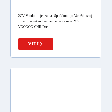
2CV Voodoo – je iza nas Spačekom po Varaždinskoj
županiji – vikend za pamćenje uz naše 2CV
VOODOO CHILDren …
VIDI