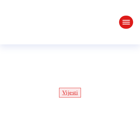
Skupština Hrvatskog 2cv
Citroen kluba, Samobor, 27.
02. 2016.
Vijesti