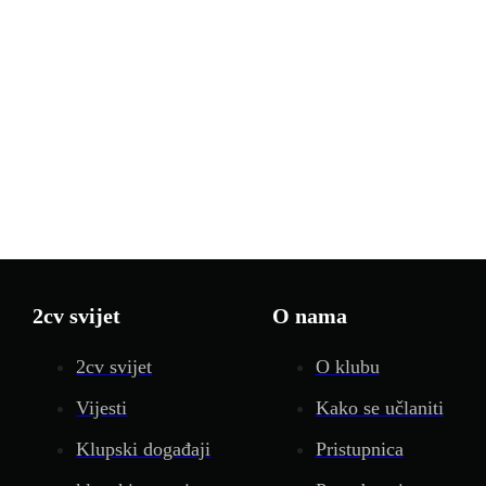
2cv svijet
O nama
2cv svijet
O klubu
Vijesti
Kako se učlaniti
Klupski događaji
Pristupnica