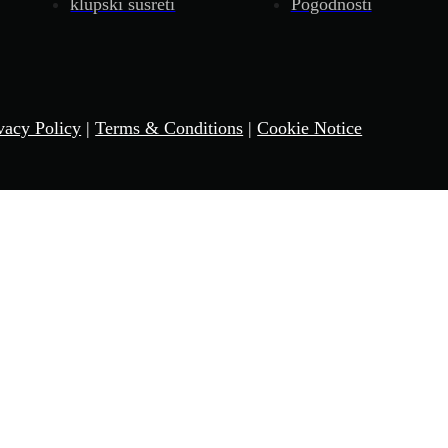
klupski susreti
Pogodnosti
vacy Policy
|
Terms & Conditions
|
Cookie Notice