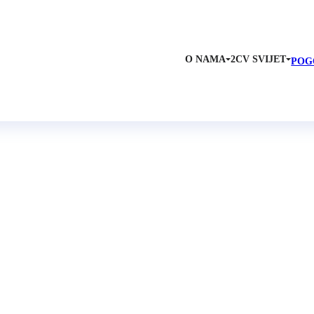
O NAMA
2CV SVIJET
POG
Tradicionalni susret Hrv
n Kluba – Tribalj 01.-03.06