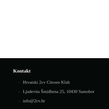
Kontakt
Hrvatski 2cv Citroen Klub
Ljudevita Šmidhena 25, 10430 Samobor
info@2cv.hr