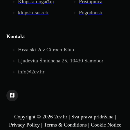
Klupski događaji
Pristupnica
klupski susreti
Pogodnosti
Kontakt
Hrvatski 2cv Citroen Klub
Ljudevita Šmidhena 25, 10430 Samobor
info@2cv.hr
Copyright © 2026 2cv.hr | Sva prava pridržana |
Privacy Policy
|
Terms & Conditions
|
Cookie Notice