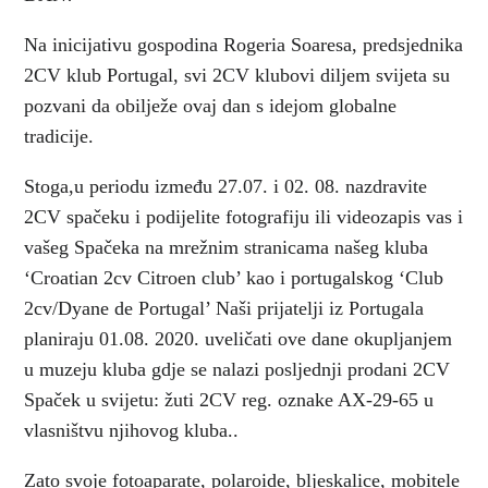
Na inicijativu gospodina Rogeria Soaresa, predsjednika
2CV klub Portugal, svi 2CV klubovi diljem svijeta su
pozvani da obilježe ovaj dan s idejom globalne
tradicije.
Stoga,u periodu između 27.07. i 02. 08. nazdravite
2CV spačeku i podijelite fotografiju ili videozapis vas i
vašeg Spačeka na mrežnim stranicama našeg kluba
‘Croatian 2cv Citroen club’ kao i portugalskog ‘Club
2cv/Dyane de Portugal’ Naši prijatelji iz Portugala
planiraju 01.08. 2020. uveličati ove dane okupljanjem
u muzeju kluba gdje se nalazi posljednji prodani 2CV
Spaček u svijetu: žuti 2CV reg. oznake AX-29-65 u
vlasništvu njihovog kluba..
Zato svoje fotoaparate, polaroide, bljeskalice, mobitele