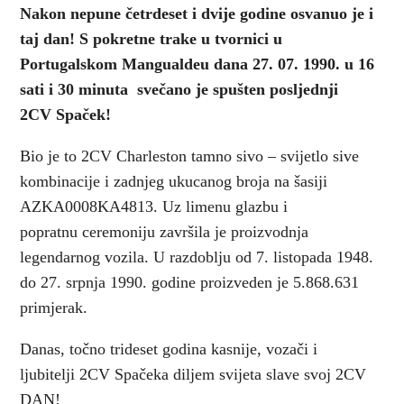
Nakon nepune četrdeset i dvije godine osvanuo je i
taj dan! S pokretne trake u tvornici u
Portugalskom Mangualdeu dana 27. 07. 1990. u 16
sati i 30 minuta svečano je spušten posljednji
2CV Spaček!
Bio je to 2CV Charleston tamno sivo – svijetlo sive
kombinacije i zadnjeg ukucanog broja na šasiji
AZKA0008KA4813. Uz limenu glazbu i
popratnu ceremoniju završila je proizvodnja
legendarnog vozila. U razdoblju od 7. listopada 1948.
do 27. srpnja 1990. godine proizveden je 5.868.631
primjerak.
Danas, točno trideset godina kasnije, vozači i
ljubitelji 2CV Spačeka diljem svijeta slave svoj 2CV
DAN!