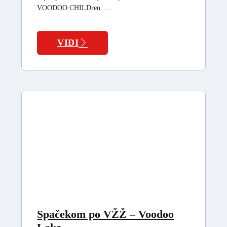
VOODOO CHILDren …
VIDI
Spačekom po VŽŽ – Voodoo